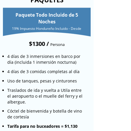
Paquete Todo Incluido de 5
Noches
19% Impuesto Hondureño Incluido - Desde
$1300 /
Persona
4 días de 3 inmersiones en barco por
día (incluida 1 inmersión nocturna)
4 días de 3 comidas completas al día
Reserve sus vacaciones en
Uso de tanques, pesas y cinturones
Utila Lodge antes de que
Traslados de ida y vuelta a Utila entre
finalice 2025 y disfrute de
el aeropuerto o el muelle del ferry y el
un 25% de descuento.
albergue.
Cóctel de bienvenida y botella de vino
de cortesía
Las vacaciones son fáciles con estos
Tarifa para no buceadores = $1,130
paquetes de Utila Lodge; no tendrás que