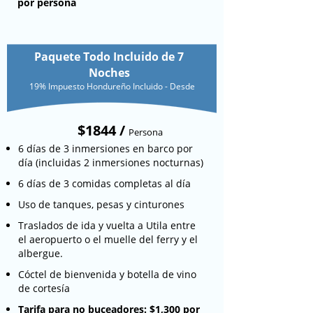
por persona
preocuparte por nada durante la
duración de tu estancia. Desde la cena
de la noche de su llegada hasta el
desayuno de la mañana de su partida, lo
Paquete Todo Incluido de 7
tenemos cubierto. Sus deliciosas comidas
Noches
se basan en su horario de buceo y le
19% Impuesto Hondureño Incluido - Desde
prometemos que no comerá lo mismo
dos veces.
$1844 /
Persona
En los barcos de buceo, te tratarán como
6 días de 3 inmersiones en barco por
a la realeza. Todas las mañanas y tardes,
día (incluidas 2 inmersiones nocturnas)
sus tanques y equipos lo estarán
6 días de 3 comidas completas al día
esperando preparados y listos para la
Uso de tanques, pesas y cinturones
próxima aventura. Agua helada y fruta
fresca estarán disponibles para usted en
Traslados de ida y vuelta a Utila entre
cada serie de inmersiones. Después de
el aeropuerto o el muelle del ferry y el
cada inmersión, siéntase libre de tomar
albergue.
uno de nuestros libros de identificación
Cóctel de bienvenida y botella de vino
de peces para discutir lo que vio con su
de cortesía
Guía de buceo personal mientras
Tarifa para no buceadores: $1,300 por