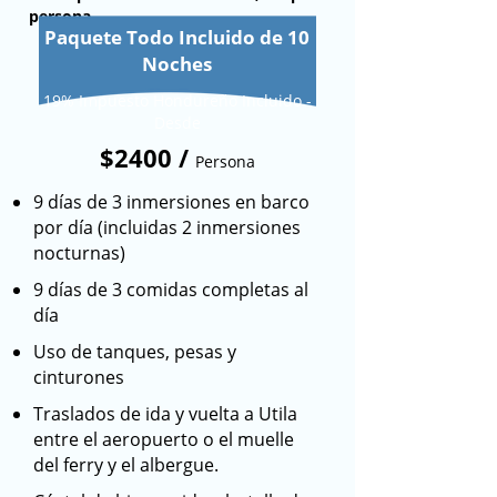
completa sus libros de registro.
persona
Paquete Todo Incluido de 10
Desde la experiencia gastronómica hasta
el buceo y todas las pequeñas cosas
Noches
intermedias, queremos superar sus
19% Impuesto Hondureño Incluido -
expectativas de servicio al cliente. ¡Ven a
Desde
experimentar nuestra hospitalidad
$2400 /
caribeña por ti mismo!
Persona
9 días de 3 inmersiones en barco
Todas las tarifas a continuación se basan
por día (incluidas 2 inmersiones
en ocupación doble. La tarifa de
nocturnas)
suplemento individual es de $ 50
adicionales por noche.
9 días de 3 comidas completas al
día
Reserve sus vacaciones en
Utila Lodge antes de que
Uso de tanques, pesas y
cinturones
finalice 2025 y disfrute de
un 25% de descuento.
Traslados de ida y vuelta a Utila
entre el aeropuerto o el muelle
del ferry y el albergue.