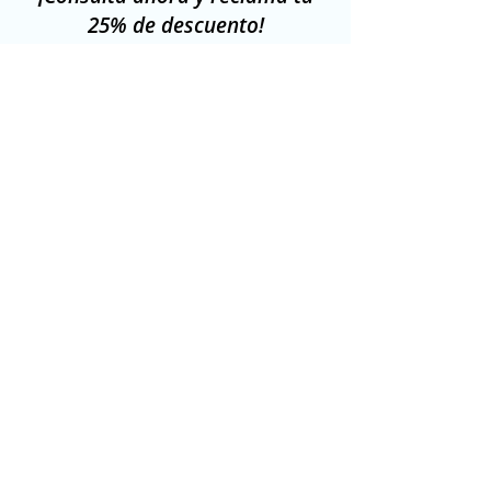
25% de descuento!
Nombre
Correo electrónico
Teléfono
Dirección
País