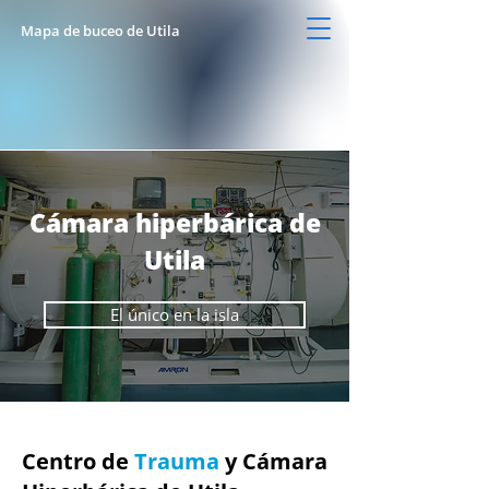
Mapa de buceo de Utila
Cámara hiperbárica de
Utila
El único en la isla
Centro de
Trauma
y Cámara