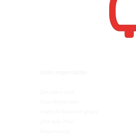
Links importantes
Paquetes
Descubra Utila
Caza del pez león
Viajes de buceo en grupo
¿Por qué Útila?
Alojamientos