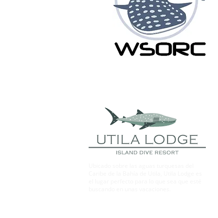
Ubicado sobre las aguas turquesas del
Caribe de la Bahía de Utila, Utila Lodge es
el lugar perfecto para lo que sea que esté
buscando en unas vacaciones.