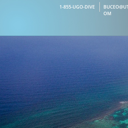
1-855-UGO-DIVE
BUCEO@UT
OM