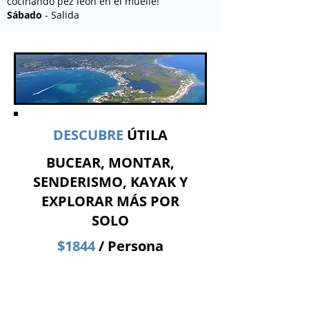
cocinando pez león en el muelle!
Sábado
- Salida
DESCUBRE
ÚTILA
BUCEAR, MONTAR,
SENDERISMO, KAYAK Y
EXPLORAR MÁS POR
SOLO
$1844
/ Persona
Itinerario ideal:
Domingo
- 2 inmersiones por la