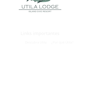
Links importantes
Paquetes
Descubra Utila
¿Por qué Útila?
Caza del pez león
Viajes de buceo en grupo
Alojamientos
Sitio web diseñado por
www.scubastudios.com