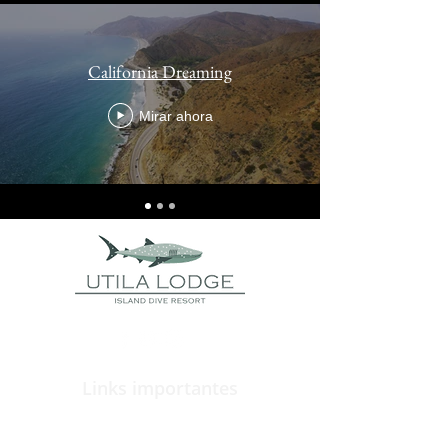
California Dreaming
Mirar ahora
Links importantes
Paquetes
Descubra Utila
¿Por qué Útila?